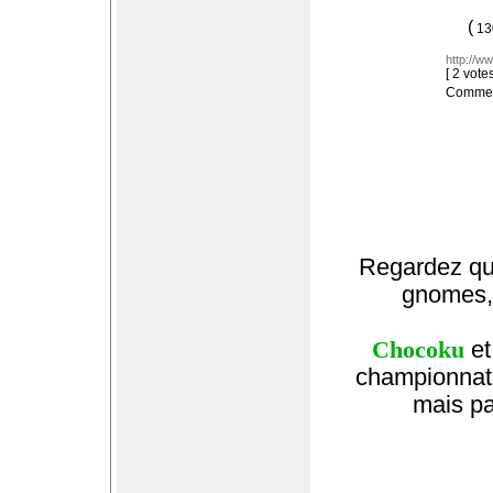
(
130
http://w
[ 2 vot
Comment
Regardez qu
gnomes, 
Chocoku
et
championnat 
mais pa