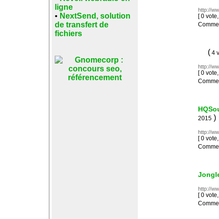
ligne
http://w
•
NextSend, solution
[ 0 vot
de transfert de
Comment
fichiers
(
4 v
http://w
[ 0 vot
Comment
HQSou
)
2015
http://w
[ 0 vot
Comment
Jongl
http://w
[ 0 vot
Comment