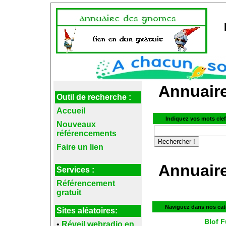
Annuaire
Outil de recherche :
Accueil
Indiquez vos mots cle
Nouveaux
référencements
Faire un lien
Annuaire 
Services :
Référencement
gratuit
Naviguez dans nos cat
Sites aléatoires:
Blof 
•
Réveil webradio en